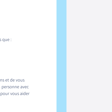
s que :
s et de vous 
en personne avec 
pour vous aider 