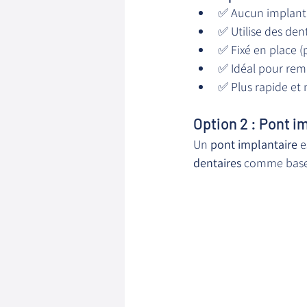
✅ Aucun implant
✅ Utilise des den
✅ Fixé en place 
✅ Idéal pour rem
✅ Plus rapide et 
Option 2 : Pont i
Un 
pont implantaire
 
dentaires
 comme base,